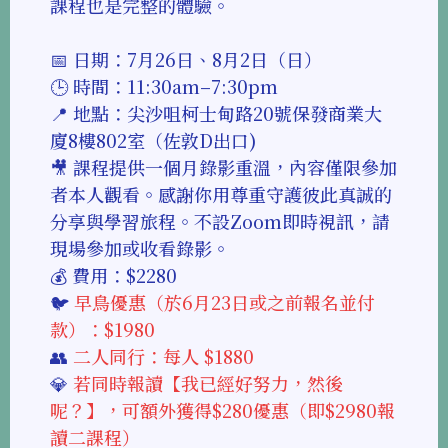
課程也是完整的體驗。
📅 日期：7月26日、8月2日（日）
🕒 時間：11:30am–7:30pm
📍 地點：尖沙咀柯士甸路20號保發商業大
廈8樓802室（佐敦D出口)
🎥 課程提供一個月錄影重溫，內容僅限參加
者本人觀看。感謝你用尊重守護彼此真誠的
分享與學習旅程。不設Zoom即時視訊，請
現場參加或收看錄影。
💰 費用：$2280
🐦
早鳥優惠（於6月23日或之前報名並付
款）：$1980
👥
二人同行：每人 $1880
💎
若同時報讀【我已經好努力，然後
呢？】，可額外獲得$280優惠（即$2980報
讀二課程）