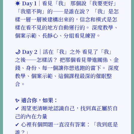
☀️ Day 1
｜看見「我」 那個說「我要更好」
「我還不夠」的——是誰在說？ 「我」是怎
樣一層一層被建構出來的，信念和模式是怎
樣在看不見的地方自動運行的。 深度教學、
個案示範、長靜心、分組看見練習。
🌙 Day 2
｜活在「我」之外 看見了「我」
之後——怎樣活？ 把那個看見帶進關係、金
錢、身份、每一個讓你想逃跑的當下。 深度
教學、個案示範、這個課程最深的催眠整
合。
✨ 適合你，如果：
✔ 渴望更清晰地認識自己，找到真正屬於自
己的內在力量
✔ 心裡有個問題一直沒有答案：「我到底是
誰？」