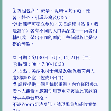
🗓 課程包含： 教學、現場個案示範、練
習、靜心、引導書寫及Q&A。
💡 此課程可獨立參加，與長課程《然後，我
是誰？》各有不同的入口與深度——兩者相
輔相成，帶出不同的面向，每個課程也是完
整的體驗。
📅 日期：6月30日, 7月7, 14, 21日（二）
🕒 時間：晚上 7:30-10:30
📍 地點：尖沙咀柯士甸路20號保發商業大
廈8樓802室（佐敦D出口)
🎥 課程提供一個月錄影重溫，內容僅限參加
者本人觀看。感謝你用尊重守護彼此真誠的
分享與學習旅程。
不設Zoom即時視訊，請現場參加或收看錄
影。